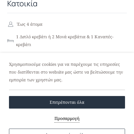
Κατοικία
Έως 4 άτομα
1 Διπλό κρεβάτι ή 2 Μονά κρεβάτια & 1 Καναπές-
κρεβάτι
Θέα στη θάλασσα και στον κήπο
Χρησιμοποιούμε cookies για να παρέχουμε τις υπηρεσίες
που διατίθενται στο website μας ώστε να βελτιώσουμε την
Όμορφα σχεδιασμένες με ξύλινες πινελιές και μίνιμαλ
εμπειρία των χρηστών μας.
λεπτομέρειες διακόσμησης, οι αυτόνομες κατοικίες
σας προσφέρουν μια ονειρική απόδραση από την
Επιτρέπονται όλα
καθημερινή σας ρουτίνα.
Το ισόγειο αποτελείται από ένα άνετο καθιστικό με
Προσαρμογή
τζάκι και ένα υπνοδωμάτιο, μια πλήρως εξοπλισμένη