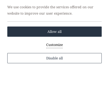
We use cookies to provide the services offered on our
Entdecken Sie das Lenikos Resort auf Kreta, ein
website to improve our user experience.
Refugium für Luxus und Entspannung. Genießen Sie
atemberaubende Ausblicke, erlesene Küche und
außergewöhnliche Gastfreundschaft.
Allow all
Buchen Sie noch heute und nutzen Sie unsere
Customize
Sonderangebote für einen einzigartigen Aufenthalt
im Lenikos Resort!
Disable all