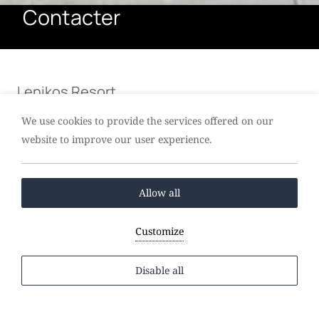
Contacter
Lenikos Resort
Découvrez notre site internet et
We use cookies to provide the services offered on our
profitez d'un séjour inoubliable
website to improve our user experience.
dans notre hôtel.
Allow all
A:
Agia Galini, Agios Vasileios, 740 56, Crète, Grèce
T:
+30 2832 091015
Customize
E:
info@lenikos.com
Disable all
Prénom
*