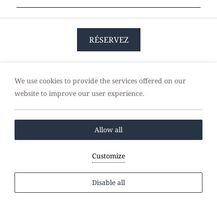
RÉSERVEZ
We use cookies to provide the services offered on our
website to improve our user experience.
HÔTELS POUR LES COUPLES ET LES
FAMILLES EN CRÈTE
Allow all
Luxe Moderne
Customize
À quelques mètres du complexe se trouve un grand
rocher utilisé pour l'escalade. Ce rocher tire son
Disable all
nom d'un peintre italien qui vivait dans la région il
y a environ 4 siècles et qui s'appelait Lenikos. C'est